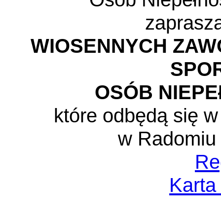
zaprasza
WIOSENNYCH ZAW
SPO
OSÓB NIEP
które odbędą się 
w Radomiu 
Re
Karta