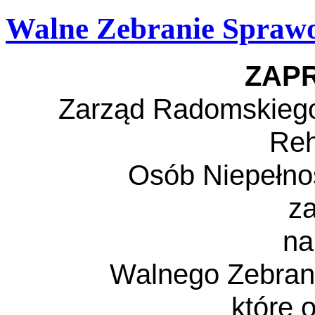
Walne Zebranie Spraw
ZAP
Zarząd Radomskiego
Reh
Osób Niepełn
z
na
Walnego Zebra
które 