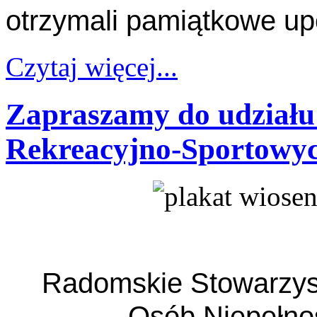
otrzymali pamiątkowe up
Czytaj więcej...
Zapraszamy do udział
Rekreacyjno-Sportowyc
Radomskie Stowarzysze
Osób Niepełn