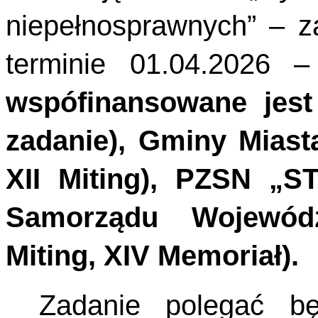
niepełnosprawnych” – z
terminie 01.04.2026 
wspófinansowane jes
zadanie), Gminy Miasta
XII Miting), PZSN „S
Samorządu Wojewódz
Miting, XIV Memoriał).
Zadanie polegać b