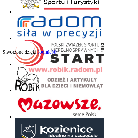
Stworzone dzięki
Joomla!®