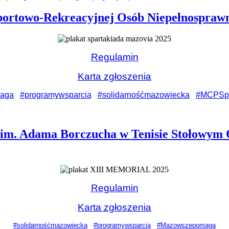
portowo-Rekreacyjnej Osób Niepełnosprawn
Regulamin
Karta zgłoszenia
aga
#programywsparcia
#solidarnośćmazowiecka
#MCPSp
 im. Adama Borczucha w Tenisie Stołowym
Regulamin
Karta zgłoszenia
#solidarnośćmazowiecka
#programywsparcia
#Mazowszepomaga