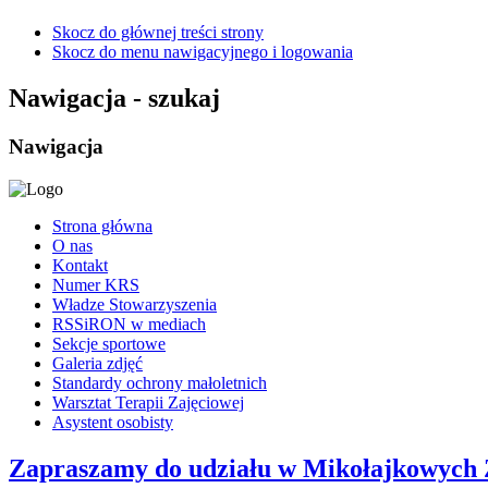
Skocz do głównej treści strony
Skocz do menu nawigacyjnego i logowania
Nawigacja - szukaj
Nawigacja
Strona główna
O nas
Kontakt
Numer KRS
Władze Stowarzyszenia
RSSiRON w mediach
Sekcje sportowe
Galeria zdjęć
Standardy ochrony małoletnich
Warsztat Terapii Zajęciowej
Asystent osobisty
Zapraszamy do udziału w Mikołajkowych 