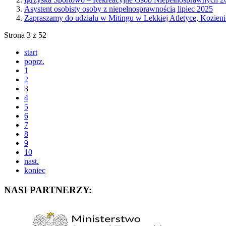
Asystent osobisty osoby z niepełnosprawnością lipiec 2025
Zapraszamy do udziału w Mitingu w Lekkiej Atletyce, Kozien
Strona 3 z 52
start
poprz.
1
2
3
4
5
6
7
8
9
10
nast.
koniec
NASI PARTNERZY: