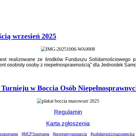
ścią wrzesień 2025
” jest realizowane ze środków Funduszu Solidarnościowego
tent osobisty osoby z niepełnosprawnością” dla Jednostek Samo
Turnieju w Boccia Osób Niepełnosprawnych
Regulamin
Karta zgłoszenia
zepomaga
#MCPSpomaga
#programywsparcia
#solidarnośćmazowiecka