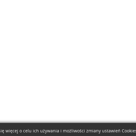
ię więcej o celu ich używania i możliwości zmiany ustawień Cooki