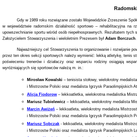
Radomskie
Gdy w 1989 roku rozwiązane zostało Wojewódzkie Zrzeszenie Spół
w województwie radomskim działalność sportowo – rehabilitacyjna na rz
upowszechnianie sportu wśród osób niepełnosprawnych. Rezultatem tych 
Założycielem Stowarzyszenia i wieloletnim Prezesem był
Adam Borczuch
.
Najważniejszy cel Stowarzyszenia to organizowanie i rozwijanie po
przez ten okres sekcji sportowych należy wymienić: lekką atletykę, tenis
poświeceniu trenerów i działaczy oraz wsparciu rodziny osiągają wspa
wyróżniających się sportowców należą m. in.:
Mirosław Kowalski
– tenisista stołowy, wielokrotny medalist
i Mistrzostw Polski oraz medalista Igrzysk Paraolimpijskich A
Alicja Fiodorow
– lekkoatletka, wielokrotna medalistka Mistr
Mariusz Tubielewicz
– lekkoatleta, wielokrotny medalista Mi
Marcin Awiżeń
– lekkoatleta, wielokrotny medalista Mistrzo
i Mistrzostw Polski oraz medalista Igrzysk Paraolimpijskich P
Mariusz Sobczak
- lekkoatleta, wielokrotny medalista Mistr
i Mistrzostw Polski oraz medalista Igrzysk Paraolimpijskich L