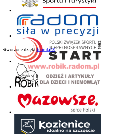
Stworzone dzięki
Joomla!®