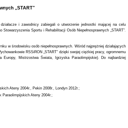
rawnych „START”
działacze i zawodnicy zabiegali o utworzenie jednostki mającej na celu
 Stowarzyszenia Sportu i Rehabilitacji Osób Niepełnosprawnych „START”.
czynku w środowisku osób niepełnosprawnych. Wśród najprężniej działających
hy. Wychowankowie RSSiRON „START” dzięki swojej ciężkiej pracy, ogromnemu
Europy, Mistrzostwa Świata, Igrzyska Paraolimpijskie). Do najbardziej
skich Ateny 2004r., Pekin 2008r., Londyn 2012r.;
k Paraolimpijskich Ateny 2004r.;