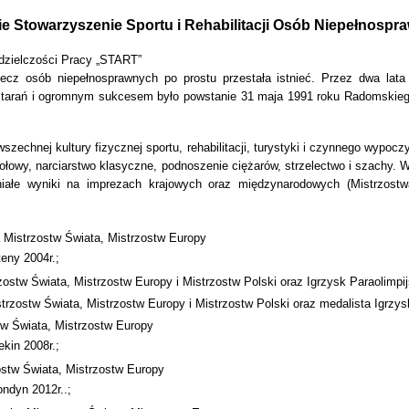
 Stowarzyszenie Sportu i Rehabilitacji Osób Niepełnosp
dzielczości Pracy „START”
ecz osób niepełnosprawnych po prostu przestała istnieć. Przez dwa lata 
starań i ogromnym sukcesem było powstanie 31 maja 1991 roku Radomskiego
wszechnej kultury fizycznej sportu, rehabilitacji, turystyki i czynnego wypo
 stołowy, narciarstwo klasyczne, podnoszenie ciężarów, strzelectwo i szac
niałe wyniki na imprezach krajowych oraz międzynarodowych (Mistrzostwa 
a Mistrzostw Świata, Mistrzostw Europy
teny 2004r.;
zostw Świata, Mistrzostw Europy i Mistrzostw Polski oraz Igrzysk Paraolimpij
strzostw Świata, Mistrzostw Europy i Mistrzostw Polski oraz medalista Igrzys
stw Świata, Mistrzostw Europy
ekin 2008r.;
zostw Świata, Mistrzostw Europy
ondyn 2012r..;