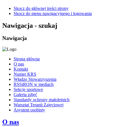
Skocz do głównej treści strony
Skocz do menu nawigacyjnego i logowania
Nawigacja - szukaj
Nawigacja
Strona główna
O nas
Kontakt
Numer KRS
Władze Stowarzyszenia
RSSiRON w mediach
Sekcje sportowe
Galeria zdjęć
Standardy ochrony małoletnich
Warsztat Terapii Zajęciowej
Asystent osobisty
O nas