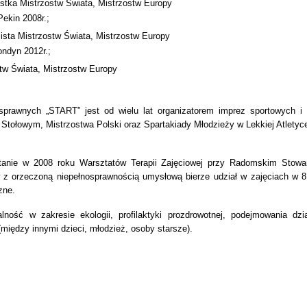
istka Mistrzostw Świata, Mistrzostw Europy
Pekin 2008r.;
lista Mistrzostw Świata, Mistrzostw Europy
ondyn 2012r.;
stw Świata, Mistrzostw Europy
sprawnych „START” jest od wielu lat organizatorem imprez sportowych i 
 Stołowym, Mistrzostwa Polski oraz Spartakiady Młodzieży w Lekkiej Atlety
nie w 2008 roku Warsztatów Terapii Zajęciowej przy Radomskim Stowarz
w z orzeczoną niepełnosprawnością umysłową bierze udział w zajęciach w 
zne.
ść w zakresie ekologii, profilaktyki prozdrowotnej, podejmowania dzia
między innymi dzieci, młodzież, osoby starsze).