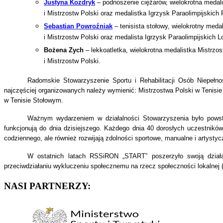
Justyna Kozdryk
– podnoszenie ciężarów, wielokrotna medal
i Mistrzostw Polski oraz medalistka Igrzysk Paraolimpijskich 
Sebastian Powroźniak
– tenisista stołowy, wielokrotny meda
i Mistrzostw Polski oraz medalista Igrzysk Paraolimpijskich L
Bożena Zych
– lekkoatletka, wielokrotna medalistka Mistrzo
i Mistrzostw Polski.
Radomskie Stowarzyszenie Sportu i Rehabilitacji Osób Niepełno
najczęściej organizowanych należy wymienić: Mistrzostwa Polski w Tenisie
w Tenisie Stołowym.
Ważnym wydarzeniem w działalności Stowarzyszenia było powsta
funkcjonują do dnia dzisiejszego. Każdego dnia 40 dorosłych uczestnikó
codziennego, ale również rozwijają zdolności sportowe, manualne i artystyc
W ostatnich latach RSSiRON „START” poszerzyło swoją działalno
przeciwdziałaniu wykluczeniu społecznemu na rzecz społeczności lokalnej (
NASI PARTNERZY: