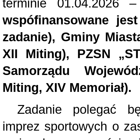
terminie 01.04.2026 
wspófinansowane jes
zadanie), Gminy Miasta
XII Miting), PZSN „S
Samorządu Wojewódz
Miting, XIV Memoriał).
Zadanie polegać b
imprez sportowych o za