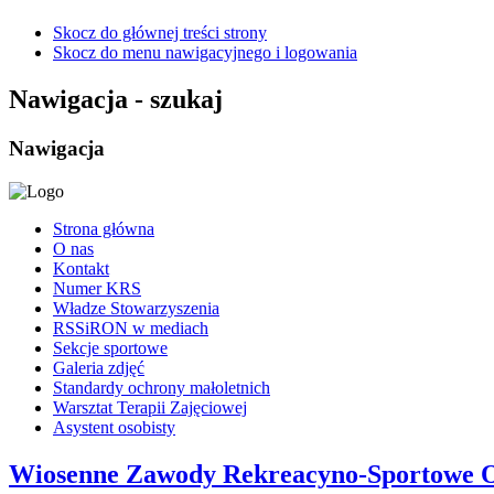
Skocz do głównej treści strony
Skocz do menu nawigacyjnego i logowania
Nawigacja - szukaj
Nawigacja
Strona główna
O nas
Kontakt
Numer KRS
Władze Stowarzyszenia
RSSiRON w mediach
Sekcje sportowe
Galeria zdjęć
Standardy ochrony małoletnich
Warsztat Terapii Zajęciowej
Asystent osobisty
Wiosenne Zawody Rekreacyno-Sportowe O