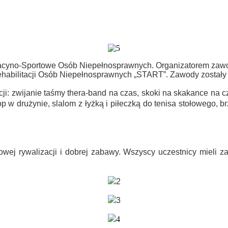
acyno-Sportowe Osób Niepełnosprawnych. Organizatorem zawo
abilitacji Osób Niepełnosprawnych „START”. Zawody zostały d
: zwijanie taśmy thera-band na czas, skoki na skakance na czas
p w drużynie, slalom z łyżką i piłeczką do tenisa stołowego, brz
wej rywalizacji i dobrej zabawy. Wszyscy uczestnicy mieli z